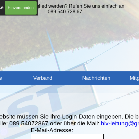
Wollen Sie Mitglied werden? Rufen Sie uns einfach an:
se.
Einverstanden
089 540 728 67
Menü überspringen
e
Verband
Nachrichten
▼
Mitg
ebsite müssen Sie Ihre Login-Daten eingeben. Die b
elle: 089 54072867 oder über die Mail:
blv-leitung@
E-Mail-Adresse: